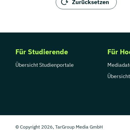
Zurücksetzen
Für Studierende
Für Ho
Übersicht Studienportale
Mediadat
Übersicht
© Copyright 2026, TarGroup Media GmbH