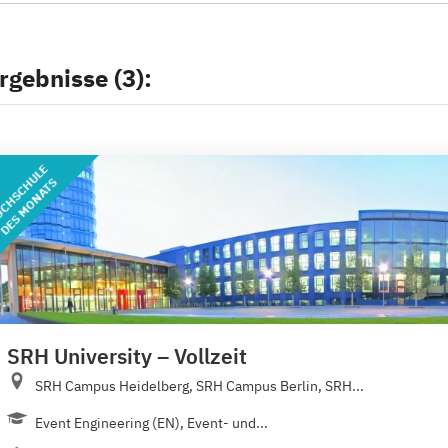
rgebnisse (3):
CHSCHULE
DES MONATS
SRH University – Vollzeit
SRH Campus Heidelberg, SRH Campus Berlin, SRH...
Event Engineering (EN), Event- und...