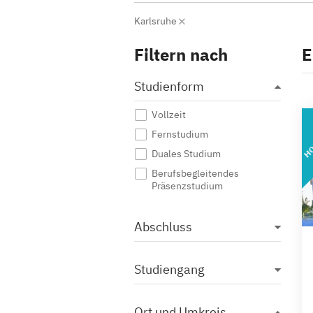
Karlsruhe
Filtern nach
E
Studienform
Vollzeit
HO
Fernstudium
Duales Studium
Berufsbegleitendes
Präsenzstudium
Abschluss
Studiengang
Ort und Umkreis