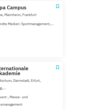
opa Campus
he, Mannheim, Frankfurt
dte Medien: Sportmanagement,...
ternationale
akademie
 Bochum, Darmstadt, Erfurt,
,...
vent-, Messe- und
ssmanagement