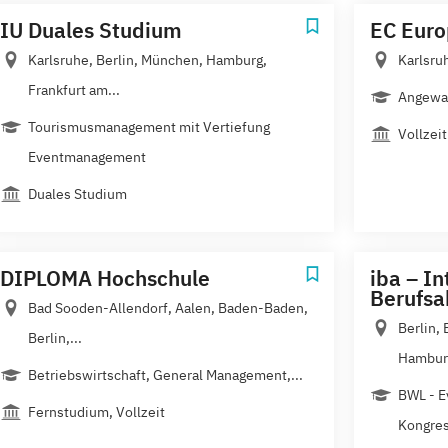
IU Duales Studium
EC Eur
Karlsruhe, Berlin, München, Hamburg,
Karlsru
Frankfurt am...
Angewan
Tourismusmanagement mit Vertiefung
Vollzeit
Eventmanagement
Duales Studium
DIPLOMA Hochschule
iba – In
Berufs
Bad Sooden-Allendorf, Aalen, Baden-Baden,
Berlin,
Berlin,...
Hamburg
Betriebswirtschaft, General Management,...
BWL - E
Fernstudium, Vollzeit
Kongre