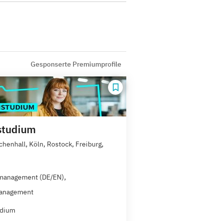
Gesponserte Premiumprofile
studium
chenhall, Köln, Rostock, Freiburg,
management (DE/EN),
anagement
udium