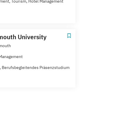
ment, Tourism, Hotel Management
outh University
mouth
 Management
t, Berufsbegleitendes Präsenzstudium