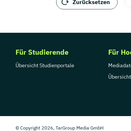
Zurücksetzen
Für Studierende
Für Ho
Übersicht Studienportale
Mediadat
Übersicht
© Copyright 2026, TarGroup Media GmbH