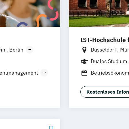
IST-Hochschule
ein
Berlin
Düsseldorf
Mü
Wiesbaden
Weil am Rhein
Duales Studium
Jena
Innsbruc
Eventmanagement
Betriebsökonom
ment
Kommunikation 
Kommunikation 
Kostenloses Infom
Kommunikation
Kommunikation 
Studium)
Kommunikation