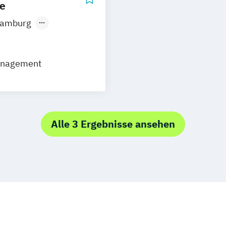
Kommunikation
ie
Marketing
Vera
amburg
nchen
anagement
Alle 3 Ergebnisse ansehen