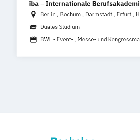
iba – Internationale Berufsakadem
Berlin
Bochum
Darmstadt
Erfurt
H
Heidelberg
Kassel
Köln
Leipzig
Mü
Duales Studium
Nürnberg
Münster
Online-Campus
BWL - Event-
Messe- und Kongressm