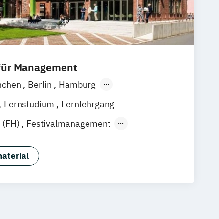
 für Management
nchen
Berlin
Hamburg
Frankfurt am Main
Essen
Stuttgart
Fernstudium
Fernlehrgang
k
Linz
 (FH)
Festivalmanagement
& Eventmanagement (Fernstudium)
& Eventmanagement (duales Studium)
aterial
 & Medienmanagement
& Medienmanagement (duales
smanagement (Fernstudium)