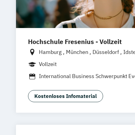
Hochschule Fresenius - Vollzeit
Hamburg
München
Düsseldorf
Idst
Frankfurt am Main
Köln
Heidelberg
Vollzeit
Wolfenbüttel
Braunschweig
Erfurt
International Business Schwerpunkt 
Tourismus-
Hotel- und Eventmanage
Kostenloses Infomaterial