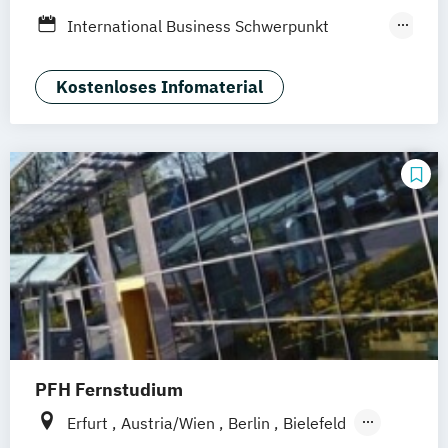
Heidelberg
Wiesbaden
Wolfenbüttel
International Business Schwerpunkt
Braunschweig
Eventmanagement
Tourismus-
Hotel- und Eventmanagement
Kostenloses Infomaterial
PFH Fernstudium
Erfurt
Austria/Wien
Berlin
Bielefeld