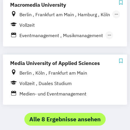
Macromedia University
Münster
Stuttgart
Aachen
deutschlandweit
Bonn
Berlin
Frankfurt am Main
Hamburg
Köln
Leipzig
München
Stuttgart
Vollzeit
Eventmanagement
Musikmanagement
Sportmanagement
Sportmarketing
Media University of Applied Sciences
Berlin
Köln
Frankfurt am Main
Vollzeit
Duales Studium
Medien- und Eventmanagement
Alle 8 Ergebnisse ansehen