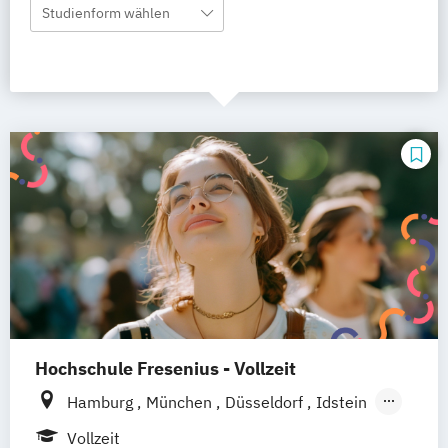
Studienform wählen
Hochschule Fresenius - Vollzeit
Hamburg
München
Düsseldorf
Idstein
Berlin
Frankfurt am Main
Köln
Vollzeit