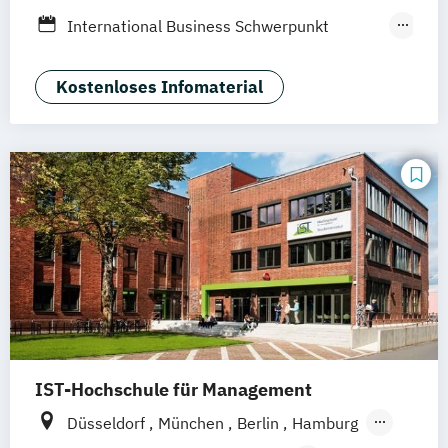
Heidelberg
Wiesbaden
Wolfenbüttel
International Business Schwerpunkt
Braunschweig
Erfurt
Eventmanagement
Tourismus-
Hotel- und Eventmanagement
Kostenloses Infomaterial
IST-Hochschule für Management
Düsseldorf
München
Berlin
Hamburg