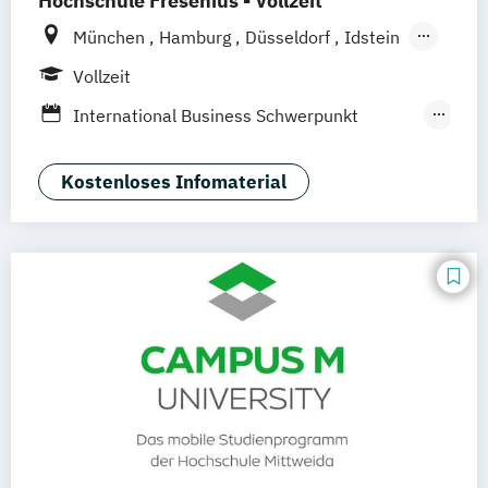
Hochschule Fresenius - Vollzeit
München
Hamburg
Düsseldorf
Idstein
Berlin
Frankfurt am Main
Köln
Vollzeit
Heidelberg
Wiesbaden
Wolfenbüttel
International Business Schwerpunkt
Braunschweig
Erfurt
Eventmanagement
Tourismus-
Hotel- und Eventmanagement
Kostenloses Infomaterial