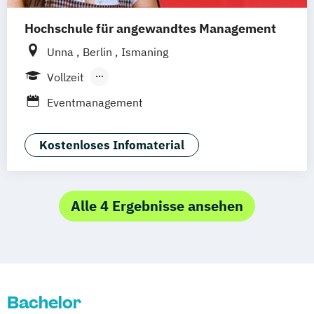
Hochschule für angewandtes Management
Unna
Berlin
Ismaning
Vollzeit
Berufsbegleitendes Präsenzstudium
Eventmanagement
Duales Studium
Kostenloses Infomaterial
Alle 4 Ergebnisse ansehen
Bachelor