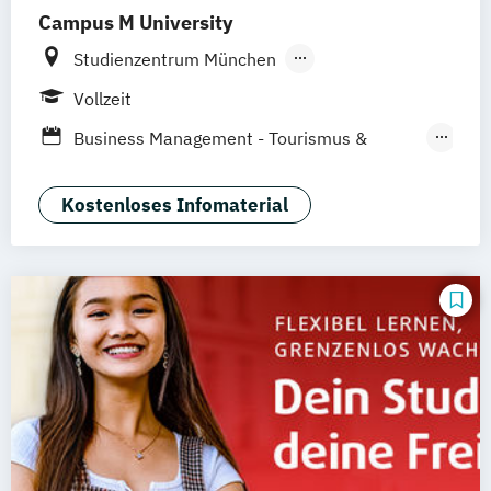
Campus M University
Studienzentrum München
Studienzentrum Nürnberg
Vollzeit
Studienzentrum Palma de Mallorca
Business Management - Tourismus &
Hospitality
Business Management: Profil Event
Kostenloses Infomaterial
Business Management: Profil
Sportmanagement