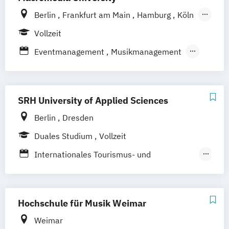
Berlin
Frankfurt am Main
Hamburg
Köln
Leipzig
München
Stuttgart
Vollzeit
Eventmanagement
Musikmanagement
Sportmanagement
Sportmarketing
SRH University of Applied Sciences
Berlin
Dresden
Duales Studium
Vollzeit
Internationales Tourismus- und
Eventmanagement (Berlin School of
Management)
Internationales Tourismus- und
Hochschule für Musik Weimar
Eventmanagement (Dresden School of
Weimar
Management)