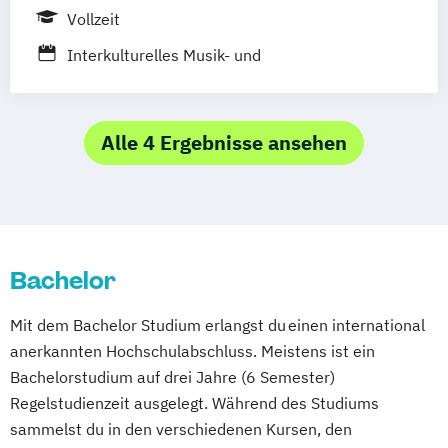
Vollzeit
Internationales Tourismus- und
Eventmanagement Dual (Berlin School of
Interkulturelles Musik- und
Management)
Veranstaltungsmanagement
Internationales Tourismus- und
Eventmanagement Dual (Dresden School of
Alle 4 Ergebnisse ansehen
Management)
Management der Kreativwirtschaft Event-
und Musikmanagement
Bachelor
Mit dem Bachelor Studium erlangst du einen international
anerkannten Hochschulabschluss. Meistens ist ein
Bachelorstudium auf drei Jahre (6 Semester)
Regelstudienzeit ausgelegt. Während des Studiums
sammelst du in den verschiedenen Kursen, den