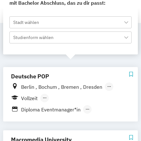
mit Bachelor Abschluss, das zu dir passt:
Stadt wählen
Studienform wählen
Deutsche POP
Berlin
Bochum
Bremen
Dresden
Frankfurt am Main
Hamburg
Hannover
Vollzeit
Köln
Leipzig
München
Nürnberg
Berufsbegleitender Präsenzlehrgang
Diploma Eventmanager*in
Stuttgart
Diploma Musikmanager*in
Diploma Sport Manager*in
Music Management
Macromedia University