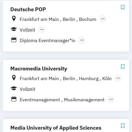
Studium)
Business Management:
Deutsche POP
Marketing
Veranstaltungsökonom (FH)
Tourismusmanagement
Frankfurt am Main
Berlin
Bochum
Hotelmanagement und Eventmanagement
Bremen
Dresden
Hamburg
Hannover
Vollzeit
Köln
Leipzig
München
Nürnberg
Berufsbegleitender Präsenzlehrgang
Industrial Management: Management und
Diploma Eventmanager*in
Stuttgart
Marketing in Event – Sport – Gesundheit
Diploma Musikmanager*in
Diploma Sport Manager*in
Music Management
Macromedia University
Frankfurt am Main
Berlin
Hamburg
Köln
Leipzig
München
Stuttgart
Vollzeit
Eventmanagement
Musikmanagement
Sportmanagement
Sportmarketing
Media University of Applied Sciences