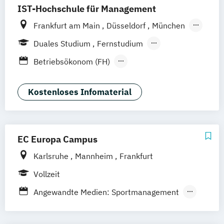
IST-Hochschule für Management
Frankfurt am Main
Düsseldorf
München
Berlin
Hamburg
Weil am Rhein
Essen
Duales Studium
Fernstudium
Stuttgart
Jena
Innsbruck
Linz
Fernlehrgang
Betriebsökonom (FH)
Festivalmanagement
Kommunikation & Eventmanagement
Kostenloses Infomaterial
(Fernstudium)
Kommunikation & Eventmanagement
(duales Studium)
EC Europa Campus
Kommunikation & Medienmanagement
Karlsruhe
Mannheim
Frankfurt
Kommunikation & Medienmanagement
(duales Studium)
Vollzeit
Kommunikationsmanagement
Angewandte Medien: Sportmanagement
(Fernstudium)
Medienmanagement und
Kommunikationsmanagement (duales
Eventmanagement