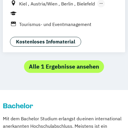
Kiel
Austria/Wien
Berlin
Bielefeld
Bremen
Dortmund
Düsseldorf/Ratingen
Erfurt
Freiburg
Friedrichshafen
Tourismus- und Eventmanagement
Göttingen
Hamburg
Hannover
Kaiserslautern/Kusel
Leipzig
Kostenloses Infomaterial
Ludwigshafen/Diez
München
Nürnberg
Online-Fernstudium
Regensburg
Stade
Stuttgart
Köln
Alle 1 Ergebnisse ansehen
Offenbach bei Frankfurt am Main
Schwarzheide/Oberspreewald-Lausitz bei
Dresden
Bachelor
Mit dem Bachelor Studium erlangst du einen international
anerkannten Hochschulabschluss. Meistens ist ein