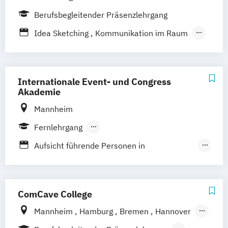
Berufsbegleitender Präsenzlehrgang
Idea Sketching
Kommunikation im Raum
Making Events
Perfect Pitch
Storytelling und Gestaltung
Internationale Event- und Congress
Akademie
Mannheim
Fernlehrgang
Berufsbegleitender Präsenzlehrgang
Aufsicht führende Personen in
Veranstaltungsstätten
Event Trends – What’s Next? (Online)
Eventpsychologie
ComCave College
Fallstricke Live. Digital. Hybrid (Online)
Mannheim
Hamburg
Bremen
Hannover
Fit für die richtige Gästebetreuung (online)
Berlin
Leipzig
Dresden
Nürnberg