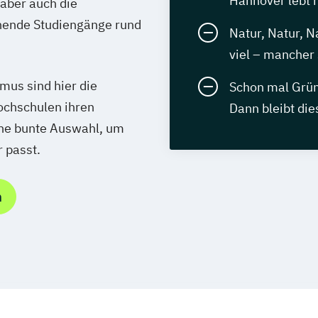
Hannover lebt m
aber auch die
nende Studiengänge rund
Natur, Natur, N
viel – mancher 
mus sind hier die
Schon mal Grün
ochschulen ihren
Dann bleibt di
ine bunte Auswahl, um
r passt.
n