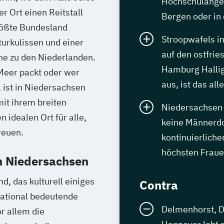
Hochschulangeb
r Ort einen Reitstall
Bergen oder in
größte Bundesland
Stroopwafels i
urkulissen und einer
auf den ostfrie
he zu den Niederlanden.
Hamburg Hallig
Meer packt oder wer
aus, ist das all
 ist in Niedersachsen
it ihrem breiten
Niedersachsen 
 idealen Ort für alle,
keine Männerdo
reuen.
kontinuierlich
höchsten Fraue
n Niedersachsen
, das kulturell einiges
Contra
national bedeutende
Delmenhorst, Di
or allem die