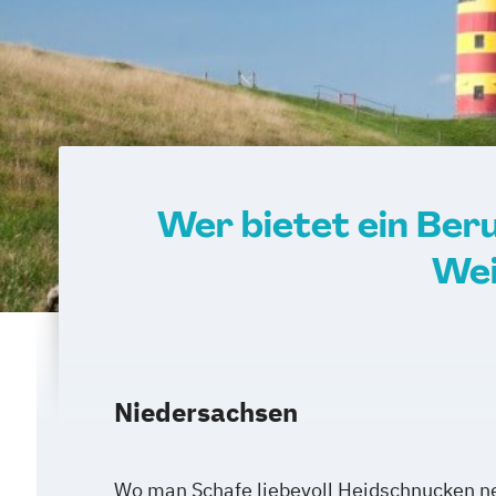
Wer bietet ein Be
Wei
Niedersachsen
Wo man Schafe liebevoll Heidschnucken ne