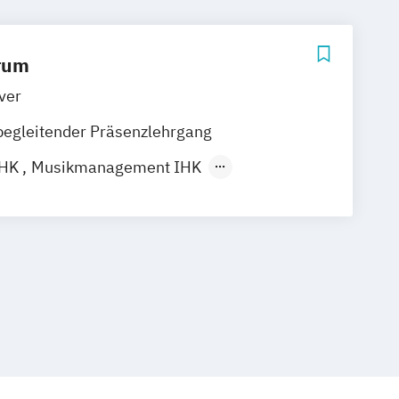
rum
ver
begleitender Präsenzlehrgang
IHK
Musikmanagement IHK
achwirt IHK