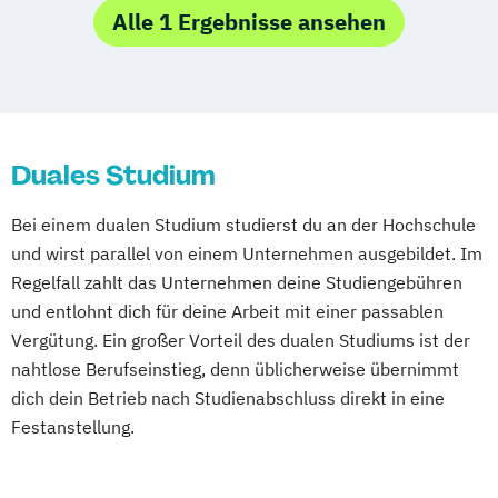
Dresden
Duisburg
Karlsruhe
Köln
Alle 1 Ergebnisse ansehen
Mainz
Münster
Stuttgart
Aachen
deutschlandweit
Bonn
Duales Studium
Bei einem dualen Studium studierst du an der Hochschule
und wirst parallel von einem Unternehmen ausgebildet. Im
Regelfall zahlt das Unternehmen deine Studiengebühren
und entlohnt dich für deine Arbeit mit einer passablen
Vergütung. Ein großer Vorteil des dualen Studiums ist der
nahtlose Berufseinstieg, denn üblicherweise übernimmt
dich dein Betrieb nach Studienabschluss direkt in eine
Festanstellung.