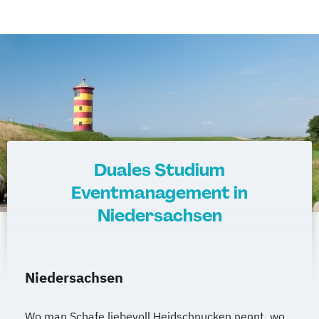
Duales Studium
Eventmanagement in
Niedersachsen
Niedersachsen
Wo man Schafe liebevoll Heidschnucken nennt, wo