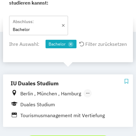
studieren kannst:
Abschluss:
Bachelor
Ihre Auswahl:
Filter zurücksetzen
Bachelor
IU Duales Studium
Berlin
München
Hamburg
Frankfurt am Main
Düsseldorf
Bremen
Duales Studium
Erfurt
Nürnberg
Hannover
Dortmund
Tourismusmanagement mit Vertiefung
Mannheim
Leipzig
Online-Campus
Eventmanagement
Augsburg
Bielefeld
Braunschweig