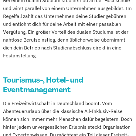
Bei einem dualen Studium studierst du an der Hochschule
Eventmanagement Dual (Dresden School of
und wirst parallel von einem Unternehmen ausgebildet. Im
Management)
Regelfall zahlt das Unternehmen deine Studiengebühren
Management der Kreativwirtschaft Event-
und entlohnt dich für deine Arbeit mit einer passablen
und Musikmanagement
Vergütung. Ein großer Vorteil des dualen Studiums ist der
nahtlose Berufseinstieg, denn üblicherweise übernimmt
dich dein Betrieb nach Studienabschluss direkt in eine
Festanstellung.
Tourismus-, Hotel- und
Eventmanagement
Die Freizeitwirtschaft in Deutschland boomt. Vom
Abenteuerurlaub über die klassische All-Inklusiv-Reise
können sich immer mehr Menschen dafür begeistern. Doch
hinter jedem unvergesslichen Erlebnis steckt Organisation
und Expertenwissen. Du möchtest ein Teil dieser Freizeit-