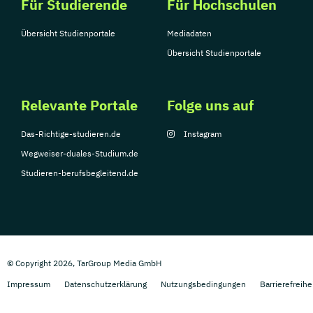
Für Studierende
Für Hochschulen
Übersicht Studienportale
Mediadaten
Übersicht Studienportale
Relevante Portale
Folge uns auf
Das-Richtige-studieren.de
Instagram
Wegweiser-duales-Studium.de
Studieren-berufsbegleitend.de
© Copyright 2026, TarGroup Media GmbH
Impressum
Datenschutzerklärung
Nutzungsbedingungen
Barrierefreihe