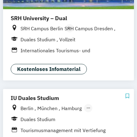
SRH University – Dual
SRH Campus Berlin
SRH Campus Dresden
SRH Campus Hamburg
Duales Studium
Vollzeit
SRH Campus Heidelberg
Internationales Tourismus- und
SRH Campus München
SRH Campus Köln
Eventmanagement
SRH Campus Bremen
Kostenloses Infomaterial
SRH Campus Leipzig
SRH Campus Hamm
SRH Campus Bonn
SRH Campus Düsseldorf
SRH Campus Karlsruhe
IU Duales Studium
SRH Campus Stuttgart
Berlin
München
Hamburg
SRH Campus Fürth
SRH Campus Gera
Frankfurt am Main
Düsseldorf
Bremen
Duales Studium
Erfurt
Nürnberg
Hannover
Dortmund
Tourismusmanagement mit Vertiefung
Mannheim
Leipzig
Online-Campus