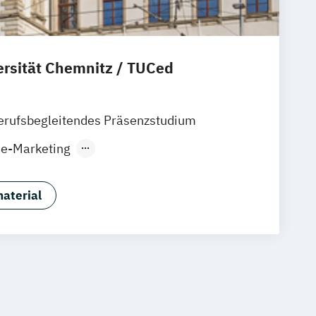
ersität Chemnitz / TUCed
erufsbegleitendes Präsenzstudium
ne-Marketing
 / Live-Kommunikation
aterial