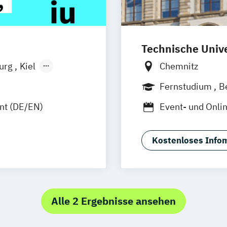
Technische Univ
burg
Kiel
Chemnitz
n
Aachen
Fernstudium
B
uhe
Kassel
t (DE/EN)
Event- und Onli
Neu-Ulm
Eventmarketing
urg
Freising
rg
Münster
Kostenloses Infom
schlandweit
Alle 2 Ergebnisse ansehen