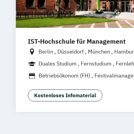
IST-Hochschule für Management
Berlin
Düsseldorf
München
Hambur
Weil am Rhein
Frankfurt am Main
Es
Duales Studium
Fernstudium
Fernle
Jena
Innsbruck
Linz
Betriebsökonom (FH)
Festivalmanag
Kommunikation & Eventmanagement (
Kommunikation & Eventmanagement (d
Kostenloses Infomaterial
Kommunikation & Medienmanagemen
Kommunikation & Medienmanagement 
Studium)
Kommunikationsmanagement (Fernst