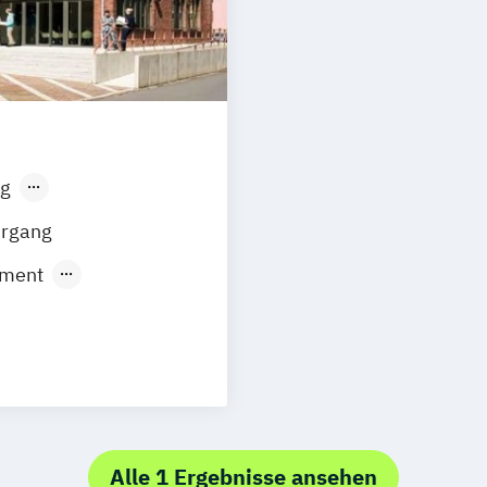
g
sen
Stuttgart
hrgang
ement
Fernstudium)
uales Studium)
t
(duales
udium)
Alle 1 Ergebnisse ansehen