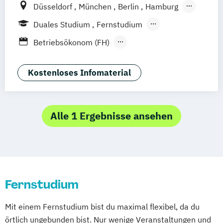
Düsseldorf
München
Berlin
Hamburg
Weil am Rhein
Frankfurt am Main
Essen
Duales Studium
Fernstudium
Stuttgart
Jena
Innsbruck
Linz
Fernlehrgang
Betriebsökonom (FH)
Festivalmanagement
Kommunikation & Eventmanagement
Kostenloses Infomaterial
(Fernstudium)
Kommunikation & Eventmanagement
(duales Studium)
Alle 1 Ergebnisse ansehen
Kommunikation & Medienmanagement
Kommunikation & Medienmanagement
(duales Studium)
Kommunikationsmanagement
Fernstudium
(Fernstudium)
Kommunikationsmanagement (duales
Mit einem Fernstudium bist du maximal flexibel, da du
Studium)
örtlich ungebunden bist. Nur wenige Veranstaltungen und