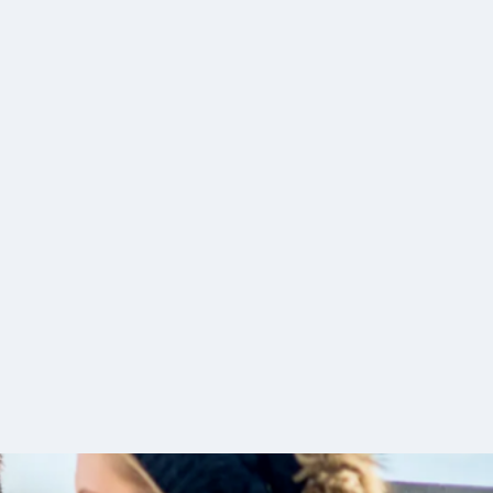
nt und Eventmanagement
agement: Management und Marketing in
 Gesundheit