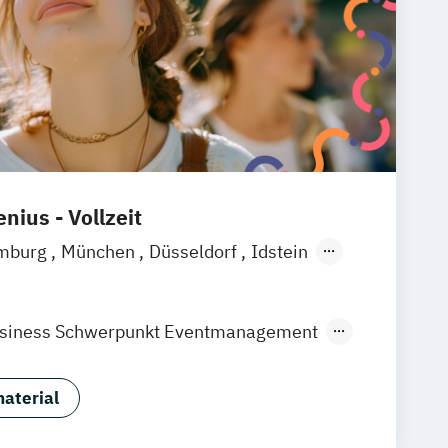
nius - Vollzeit
mburg
München
Düsseldorf
Idstein
rt am Main
Köln
Wiesbaden
raunschweig
Erfurt
Business Schwerpunkt Eventmanagement
tel- und Eventmanagement
aterial