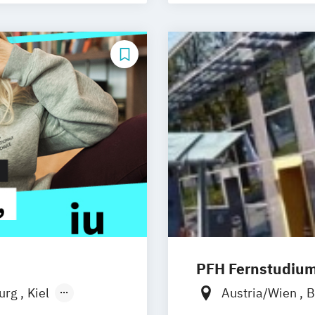
PFH Fernstudiu
burg
Kiel
Austria/Wien
B
n
Aachen
Düsseldorf/Rat