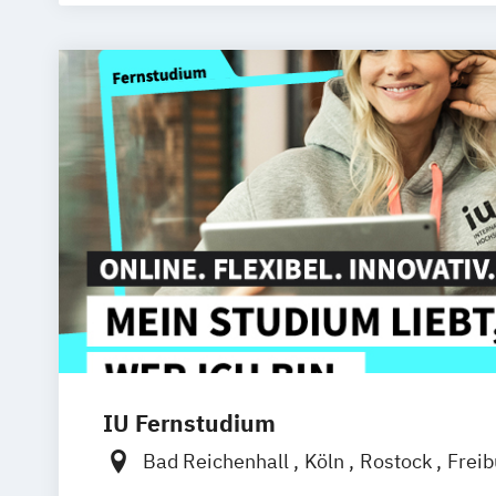
IU Fernstudium
Bad Reichenhall
Köln
Rostock
Frei
Frankfurt am Main
Stuttgart
Dresde