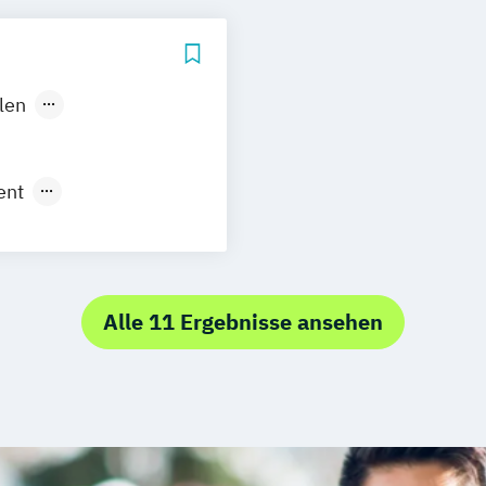
Hotelmanageme
Industrial Man
Event – Sport –
len
hshafen
el
Leipzig
ent
rslautern
nagement
yerswerda
 / Kiel
stadt
Alle 11 Ergebnisse ansehen