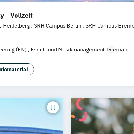
y – Vollzeit
 Heidelberg
SRH Campus Berlin
SRH Campus Brem
s Dresden
SRH Campus Düsseldorf
SRH Campus Für
s Hamburg
SRH Campus Hamm
SRH Campus Heide
eering (EN)
Event- und Musikmanagement
Internatio
 Köln
SRH Campus Leipzig
SRH Campus Leverkusen
 Stuttgart
bundesweit
nfomaterial