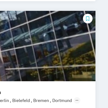
m
erlin
Bielefeld
Bremen
Dortmund
ingen
Erfurt
Freiburg