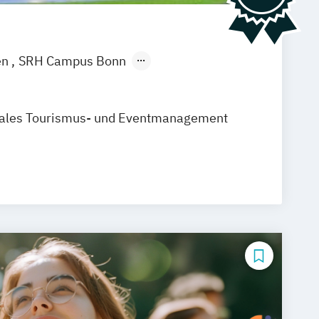
en
SRH Campus Bonn
th
SRH Campus Gera
SRH Campus Karlsruhe
nales Tourismus- und Eventmanagement
SRH Campus München