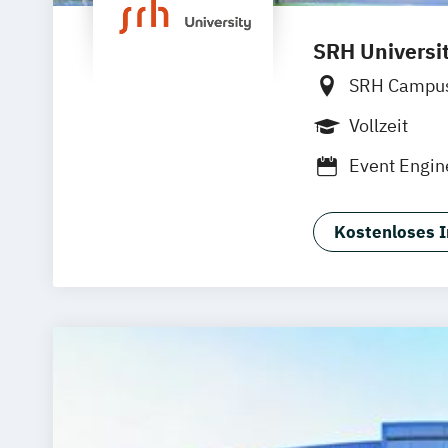
SRH Universit
SRH Campus
SRH Campu
Vollzeit
SRH Campu
Event Engin
SRH Campus
SRH Campus
Kostenloses I