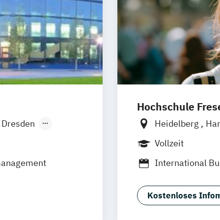
Hochschule Frese
 Dresden
Heidelberg
Ha
burg
Berlin
Frankfu
Vollzeit
öln
Wolfenbüttel
B
tmanagement
International 
ipzig
Tourismus-
Ho
nn
Karlsruhe
Kostenloses Infom
ürth