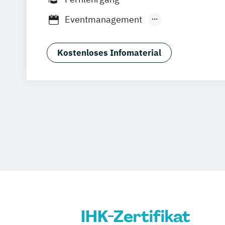
Eventmanagement
Geprüfte:r Veranstaltungsfachwirt:in (
Hybride und digitale Events
Wedding P
Kostenloses Infomaterial
IHK-Zertifikat