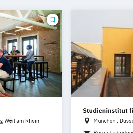
Studieninstitut
g
Weil am Rhein
München
Düss
Berufsbegleite