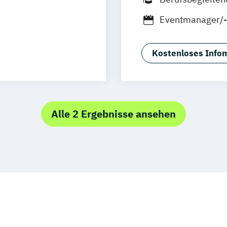
Eventmanager/-i
IHK)
Eventmanager/-
lanner
Veranstaltungsf
Kostenloses Infom
Veranstaltungsk
Alle 2 Ergebnisse ansehen