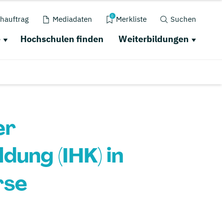
0
hauftrag
Mediadaten
Merkliste
Suchen
e
Hochschulen finden
Weiterbildungen
er
ung (IHK) in
rse