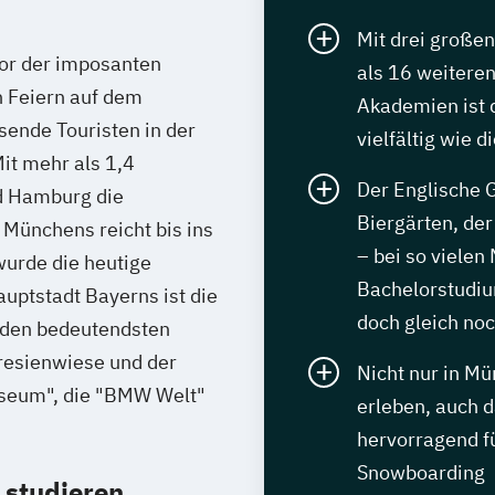
Mit drei große
vor der imposanten
als 16 weiteren
n Feiern auf dem
Akademien ist 
sende Touristen in der
vielfältig wie 
it mehr als 1,4
Der Englische G
nd Hamburg die
Biergärten, de
 Münchens reicht bis ins
– bei so vielen
wurde die heutige
Bachelorstudium
uptstadt Bayerns ist die
doch gleich noc
u den bedeutendsten
resienwiese und der
Nicht nur in M
seum", die "BMW Welt"
erleben, auch 
hervorragend f
Snowboarding
studieren