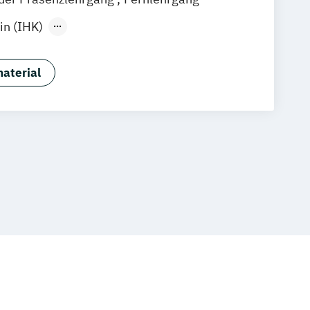
n (IHK)
in (IHK) kompakt
achwirt/-in (IHK)
aterial
aufmann/-frau (IHK)