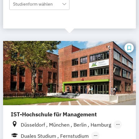
Studienform wählen
IST-Hochschule für Management
Düsseldorf
München
Berlin
Hamburg
Weil am Rhein
Frankfurt am Main
Essen
Duales Studium
Fernstudium