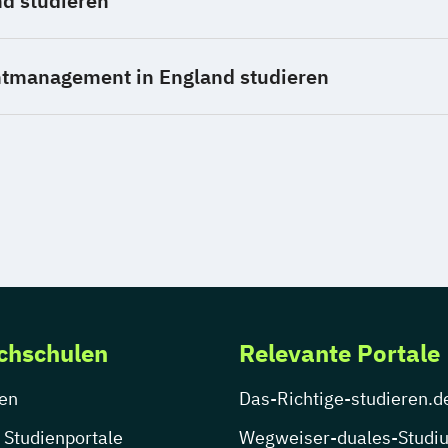
d studieren
ntmanagement in England studieren
chschulen
Relevante Portale
en
Das-Richtige-studieren.d
 Studienportale
Wegweiser-duales-Studi