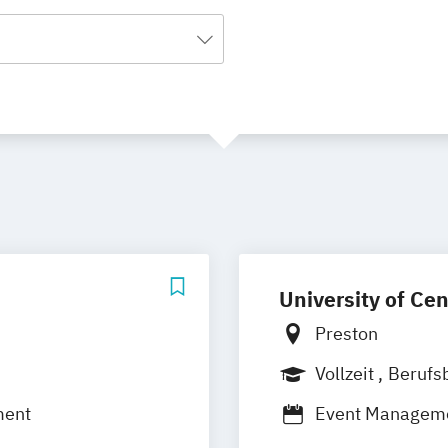
University of Cen
Preston
Vollzeit
Berufs
ment
Event Managem
International F