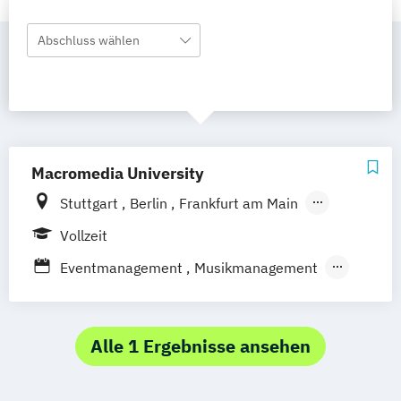
Abschluss wählen
Macromedia University
Stuttgart
Berlin
Frankfurt am Main
Hamburg
Köln
Leipzig
München
Vollzeit
Eventmanagement
Musikmanagement
Sportmanagement
Sportmarketing
Alle 1 Ergebnisse ansehen