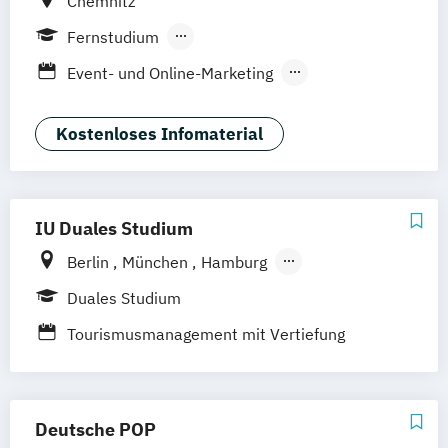
Chemnitz
Fernstudium
Berufsbegleitendes Präsenzstudium
Event- und Online-Marketing
Eventmarketing / Live-Kommunikation
Kostenloses Infomaterial
IU Duales Studium
Berlin
München
Hamburg
Frankfurt am Main
Düsseldorf
Bremen
Duales Studium
Erfurt
Nürnberg
Hannover
Dortmund
Tourismusmanagement mit Vertiefung
Mannheim
Leipzig
Online-Campus
Eventmanagement
Augsburg
Bielefeld
Braunschweig
Dresden
Duisburg
Karlsruhe
Köln
Deutsche POP
Mainz
Münster
Stuttgart
Aachen