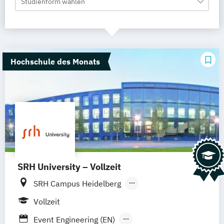
Studienform wählen
Hochschule des Monats
SRH University – Vollzeit
SRH Campus Heidelberg
SRH Campus Berlin
SRH Campus Bremen
Vollzeit
SRH Campus Bonn
SRH Campus Dresden
Event Engineering (EN)