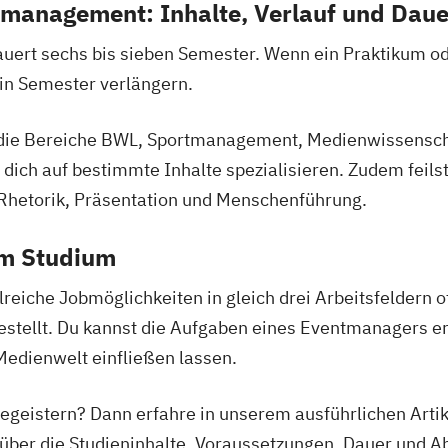
nmanagement: Inhalte, Verlauf und Daue
uert sechs bis sieben Semester. Wenn ein Praktikum od
ein Semester verlängern.
in die Bereiche BWL, Sportmanagement, Medienwissens
dich auf bestimmte Inhalte spezialisieren. Zudem feil
 Rhetorik, Präsentation und Menschenführung.
em Studium
reiche Jobmöglichkeiten in gleich drei Arbeitsfeldern o
ufgestellt. Du kannst die Aufgaben eines Eventmanagers 
 Medienwelt einfließen lassen.
begeistern? Dann erfahre in unserem ausführlichen Arti
 über die Studieninhalte, Voraussetzungen, Dauer und A