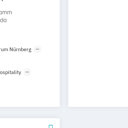
trum Nürnberg
spitality
nagement