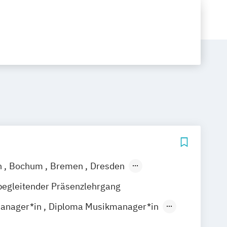
n
Bochum
Bremen
Dresden
ain
Hamburg
Hannover
Köln
begleitender Präsenzlehrgang
rg
Stuttgart
manager*in
Diploma Musikmanager*in
Manager*in
Music Management