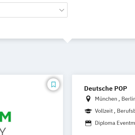
Deutsche POP
München
Berli
Frankfurt am M
Vollzeit
Berufs
Leipzig
Nürnbe
Diploma Event
Diploma Sport 