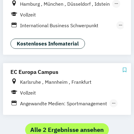
Hamburg
München
Düsseldorf
Idstein
Berlin
Frankfurt am Main
Köln
Vollzeit
Heidelberg
Wiesbaden
Wolfenbüttel
International Business Schwerpunkt
Braunschweig
Erfurt
Eventmanagement
Tourismus-
Hotel- und Eventmanagement
Kostenloses Infomaterial
EC Europa Campus
Karlsruhe
Mannheim
Frankfurt
Vollzeit
Angewandte Medien: Sportmanagement
Medienmanagement und
Eventmanagement
Business Management:
Alle 2 Ergebnisse ansehen