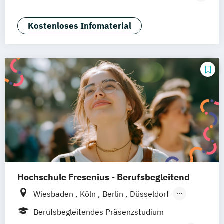
Wolfenbüttel
Braunschweig
Erfurt
Eventmanagement
Tourismus-
Hotel- und Eventmanagement
Kostenloses Infomaterial
Hochschule Fresenius - Berufsbegleitend
Wiesbaden
Köln
Berlin
Düsseldorf
Frankfurt
Hamburg
Idstein
München
Berufsbegleitendes Präsenzstudium
Online-Campus
Osnabrück
Oldenburg