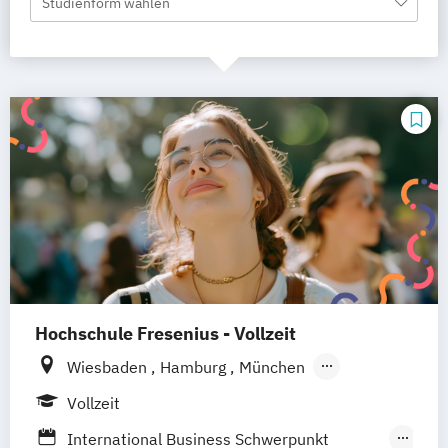
Studienform wählen
Hochschule Fresenius - Vollzeit
Wiesbaden
Hamburg
München
Düsseldorf
Idstein
Berlin
Vollzeit
Frankfurt am Main
Köln
Heidelberg
International Business Schwerpunkt