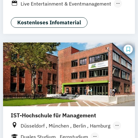
Live Entertainment & Eventmanagement
Hannover
Dortmund
Erfurt
Stuttgart
Tourismus-
Hotel- und Eventmanagement
Braunschweig
Kostenloses Infomaterial
IST-Hochschule für Management
Düsseldorf
München
Berlin
Hamburg
Weil am Rhein
Frankfurt am Main
Essen
Duales Studium
Fernstudium