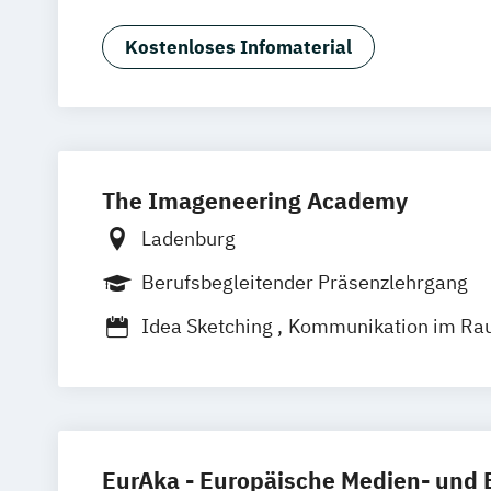
Kommunikation & Eventmanagement (
Kommunikation & Eventmanagement (d
Kostenloses Infomaterial
Kommunikation & Medienmanagemen
Kommunikation & Medienmanagement 
Studium)
Kommunikationsmanagement (Fernst
Kommunikationsmanagement (duales 
The Imageneering Academy
Marketing
Veranstaltungsökonom (FH
Ladenburg
Berufsbegleitender Präsenzlehrgang
Idea Sketching
Kommunikation im Ra
Making Events
Perfect Pitch
Storytelling und Gestaltung
EurAka - Europäische Medien- und