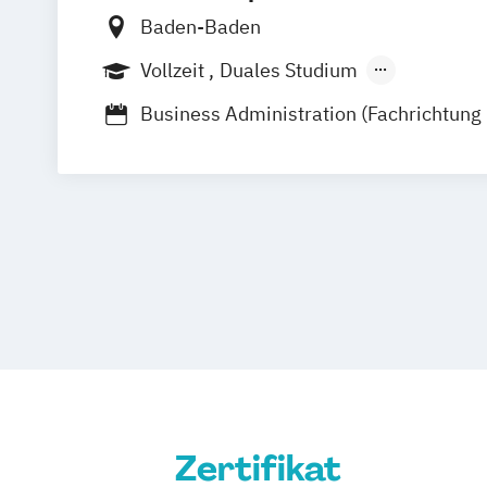
Baden-Baden
Vollzeit
Duales Studium
Berufsbegleitender Präsenzlehrgang
Business Administration (Fachrichtung
Messe- und Kongressmanagement)
Event- und Incentivemanagement (IHK
Messe- und Kongressmanagement (IH
Grundlagen Veranstaltungs- und Produ
Grundlagenseminar Eventmanagemen
Grundlagenseminar Veranstaltungssich
recht
Veranstaltungsassistent/in (Zusatzquali
Wedding Planner (IHK)
Zertifikat