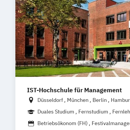
IST-Hochschule für Management
Düsseldorf
München
Berlin
Hambur
Weil am Rhein
Frankfurt am Main
Es
Duales Studium
Fernstudium
Fernle
Jena
Innsbruck
Linz
Betriebsökonom (FH)
Festivalmanag