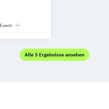
 Event-
)
Event-
K)
ktionstechnik
Alle 5 Ergebnisse ansehen
t
erheit und –
fikation)