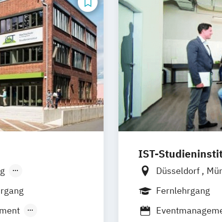
IST-Studieninsti
g
Düsseldorf
Mü
sen
Stuttgart
hrgang
Fernlehrgang
ement
Eventmanagem