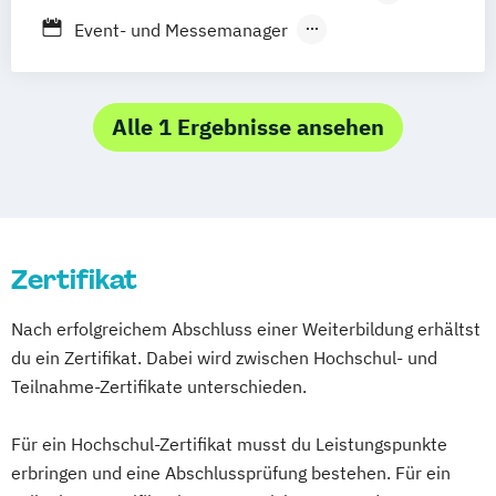
Dortmund
Bochum
Essen
Duisburg
Fernlehrgang
Event- und Messemanager
Düsseldorf
Köln
Mönchengladbach
Eventmanagement
Siegen
Wiesbaden
Frankfurt am Main
Veranstaltungsmanagement
Mannheim
Karlsruhe
Stuttgart
Externenprüfung Veranstaltungskaufmann
Alle 1 Ergebnisse ansehen
Augsburg
München
Media und Eventmanagement
Veranstaltungstechnik
Zertifikat
Nach erfolgreichem Abschluss einer Weiterbildung erhältst
du ein Zertifikat. Dabei wird zwischen Hochschul- und
Teilnahme-Zertifikate unterschieden.
Für ein Hochschul-Zertifikat musst du Leistungspunkte
erbringen und eine Abschlussprüfung bestehen. Für ein