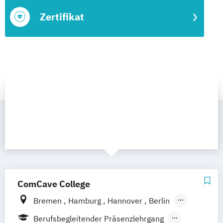
Zertifikat
ComCave College
Bremen
Hamburg
Hannover
Berlin
Leipzig
Dresden
Nürnberg
Münster
Berufsbegleitender Präsenzlehrgang