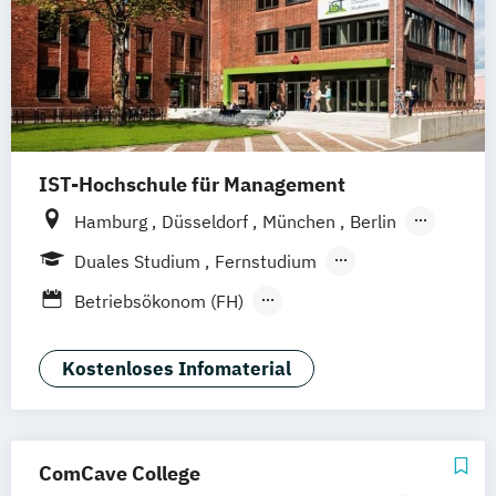
IST-Hochschule für Management
Hamburg
Düsseldorf
München
Berlin
Weil am Rhein
Frankfurt am Main
Essen
Duales Studium
Fernstudium
Stuttgart
Jena
Innsbruck
Linz
Fernlehrgang
Betriebsökonom (FH)
Festivalmanagement
Kommunikation & Eventmanagement
Kostenloses Infomaterial
(Fernstudium)
Kommunikation & Eventmanagement
(duales Studium)
ComCave College
Kommunikation & Medienmanagement