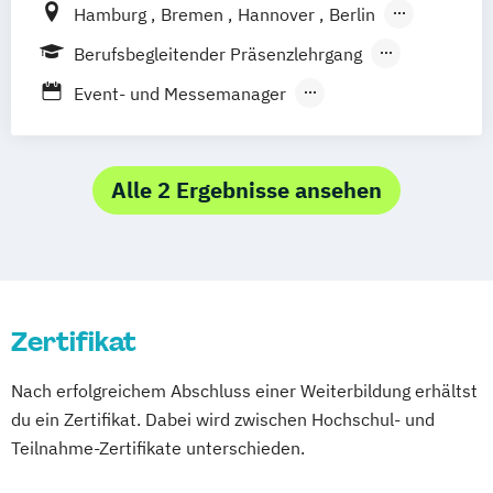
Hamburg
Bremen
Hannover
Berlin
Kommunikation & Medienmanagement
Leipzig
Dresden
Nürnberg
Münster
(duales Studium)
Berufsbegleitender Präsenzlehrgang
Dortmund
Bochum
Essen
Duisburg
Kommunikationsmanagement
Fernlehrgang
Event- und Messemanager
Düsseldorf
Köln
Mönchengladbach
(Fernstudium)
Eventmanagement
Siegen
Wiesbaden
Frankfurt am Main
Kommunikationsmanagement (duales
Veranstaltungsmanagement
Mannheim
Karlsruhe
Stuttgart
Studium)
Externenprüfung Veranstaltungskaufmann
Alle 2 Ergebnisse ansehen
Augsburg
München
Marketing
Veranstaltungsökonom (FH)
Media und Eventmanagement
Veranstaltungstechnik
Zertifikat
Nach erfolgreichem Abschluss einer Weiterbildung erhältst
du ein Zertifikat. Dabei wird zwischen Hochschul- und
Teilnahme-Zertifikate unterschieden.