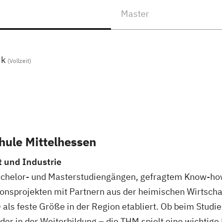
Master
ik
(Vollzeit)
hule Mittelhessen
t und Industrie
Bachelor- und Masterstudiengängen, gefragtem Know-h
onsprojekten mit Partnern aus der heimischen Wirtschaf
als feste Größe in der Region etabliert. Ob beim Studi
er in der Weiterbildung – die THM spielt eine wichtige