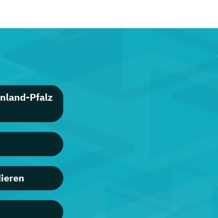
nland-Pfalz
dieren