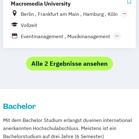
Music Management
Macromedia University
Berlin
Frankfurt am Main
Hamburg
Köln
Leipzig
München
Stuttgart
Vollzeit
Eventmanagement
Musikmanagement
Sportmanagement
Sportmarketing
Alle 2 Ergebnisse ansehen
Bachelor
Mit dem Bachelor Studium erlangst du einen international
anerkannten Hochschulabschluss. Meistens ist ein
Bachelorstudium auf drei Jahre (6 Semester)