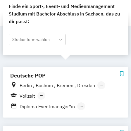
Finde ein Sport-, Event- und Medienmanagement
Studium mit Bachelor Abschluss in Sachsen, das zu
dir passt:
Studienform wählen
Deutsche POP
Berlin
Bochum
Bremen
Dresden
Frankfurt am Main
Hamburg
Hannover
Vollzeit
Köln
Leipzig
München
Nürnberg
Berufsbegleitender Präsenzlehrgang
Diploma Eventmanager*in
Stuttgart
Diploma Musikmanager*in
Diploma Sport Manager*in