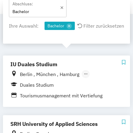
Abschluss:
Bachelor
Ihre Auswahl:
Filter zurücksetzen
Bachelor
IU Duales Studium
Berlin
München
Hamburg
Frankfurt am Main
Düsseldorf
Bremen
Duales Studium
Erfurt
Nürnberg
Hannover
Dortmund
Tourismusmanagement mit Vertiefung
Mannheim
Leipzig
Online-Campus
Eventmanagement
Augsburg
Bielefeld
Braunschweig
Dresden
Duisburg
Karlsruhe
Köln
SRH University of Applied Sciences
Mainz
Münster
Stuttgart
Aachen
deutschlandweit
Bonn