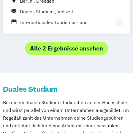
Berlin
Dresden
Duales Studium
Vollzeit
Internationales Tourismus- und
Eventmanagement (Berlin School of
Management)
Internationales Tourismus- und
Alle 2 Ergebnisse ansehen
Eventmanagement (Dresden School of
Management)
Internationales Tourismus- und
Eventmanagement Dual (Berlin School of
Duales Studium
Management)
Internationales Tourismus- und
Bei einem dualen Studium studierst du an der Hochschule
Eventmanagement Dual (Dresden School of
und wirst parallel von einem Unternehmen ausgebildet. Im
Management)
Regelfall zahlt das Unternehmen deine Studiengebühren
Management der Kreativwirtschaft Event-
und entlohnt dich für deine Arbeit mit einer passablen
und Musikmanagement