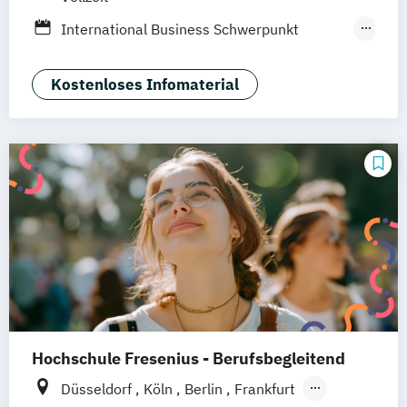
Heidelberg
Wiesbaden
Wolfenbüttel
International Business Schwerpunkt
Braunschweig
Erfurt
Eventmanagement
Tourismus-
Hotel- und Eventmanagement
Kostenloses Infomaterial
Hochschule Fresenius - Berufsbegleitend
Düsseldorf
Köln
Berlin
Frankfurt