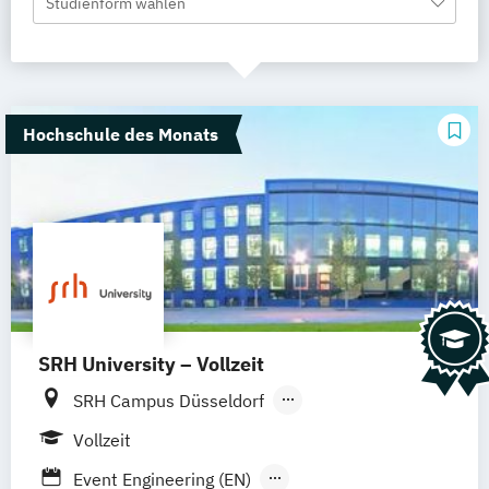
Studienform wählen
Hochschule des Monats
SRH University – Vollzeit
SRH Campus Düsseldorf
SRH Campus Heidelberg
Vollzeit
SRH Campus Berlin
SRH Campus Bremen
Event Engineering (EN)