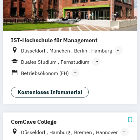
IST-Hochschule für Management
Düsseldorf
München
Berlin
Hamburg
Weil am Rhein
Frankfurt am Main
Essen
Duales Studium
Fernstudium
Stuttgart
Jena
Innsbruck
Linz
Fernlehrgang
Betriebsökonom (FH)
Festivalmanagement
Kommunikation & Eventmanagement
Kostenloses Infomaterial
(Fernstudium)
Kommunikation & Eventmanagement
(duales Studium)
ComCave College
Kommunikation & Medienmanagement
Düsseldorf
Hamburg
Bremen
Hannover
Kommunikation & Medienmanagement