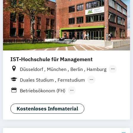
IST-Hochschule für Management
Düsseldorf
München
Berlin
Hamburg
Weil am Rhein
Frankfurt am Main
Essen
Duales Studium
Fernstudium
Stuttgart
Jena
Innsbruck
Linz
Fernlehrgang
Betriebsökonom (FH)
Festivalmanagement
Kommunikation & Eventmanagement
Kostenloses Infomaterial
(Fernstudium)
Kommunikation & Eventmanagement
(duales Studium)