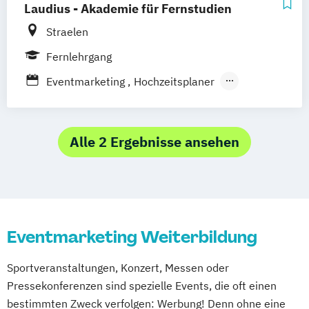
Laudius - Akademie für Fernstudien
Kommunikation & Medienmanagement
Straelen
Kommunikation & Medienmanagement
(duales Studium)
Fernlehrgang
Kommunikationsmanagement
Eventmarketing
Hochzeitsplaner
(Fernstudium)
Projektmanagement
Kommunikationsmanagement (duales
Studium)
Alle 2 Ergebnisse ansehen
Marketing
Veranstaltungsökonom (FH)
Eventmarketing Weiterbildung
Sportveranstaltungen, Konzert, Messen oder
Pressekonferenzen sind spezielle Events, die oft einen
bestimmten Zweck verfolgen: Werbung! Denn ohne eine