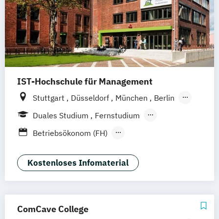
IST-Hochschule für Management
Stuttgart
Düsseldorf
München
Berlin
Hamburg
Weil am Rhein
Duales Studium
Fernstudium
Frankfurt am Main
Essen
Jena
Fernlehrgang
Betriebsökonom (FH)
Innsbruck
Linz
Festivalmanagement
Kommunikation & Eventmanagement
Kostenloses Infomaterial
(Fernstudium)
Kommunikation & Eventmanagement
(duales Studium)
ComCave College
Kommunikation & Medienmanagement