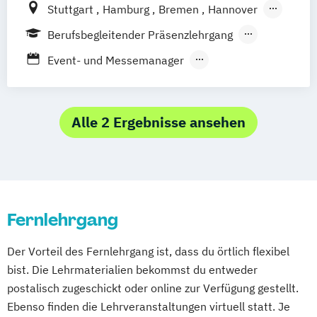
Stuttgart
Hamburg
Bremen
Hannover
Kommunikation & Medienmanagement
Berlin
Leipzig
Dresden
Nürnberg
(duales Studium)
Berufsbegleitender Präsenzlehrgang
Münster
Dortmund
Bochum
Essen
Kommunikationsmanagement
Fernlehrgang
Event- und Messemanager
Duisburg
Düsseldorf
Köln
(Fernstudium)
Eventmanagement
Mönchengladbach
Siegen
Wiesbaden
Kommunikationsmanagement (duales
Veranstaltungsmanagement
Frankfurt am Main
Mannheim
Karlsruhe
Studium)
Externenprüfung Veranstaltungskaufmann
Alle 2 Ergebnisse ansehen
Augsburg
München
Marketing
Veranstaltungsökonom (FH)
Media und Eventmanagement
Veranstaltungstechnik
Fernlehrgang
Der Vorteil des Fernlehrgang ist, dass du örtlich flexibel
bist. Die Lehrmaterialien bekommst du entweder
postalisch zugeschickt oder online zur Verfügung gestellt.
Ebenso finden die Lehrveranstaltungen virtuell statt. Je