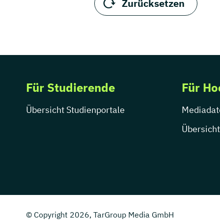
Zurücksetzen
Für Studierende
Für Ho
Übersicht Studienportale
Mediadat
Übersicht
© Copyright 2026, TarGroup Media GmbH