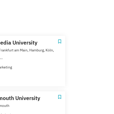
dia University
 Frankfurt am Main, Hamburg, Köln,
..
rketing
outh University
mouth