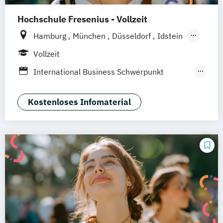
Hochschule Fresenius - Vollzeit
Hamburg
München
Düsseldorf
Idstein
Berlin
Frankfurt am Main
Köln
Vollzeit
Heidelberg
Wiesbaden
Wolfenbüttel
International Business Schwerpunkt
Braunschweig
Erfurt
Eventmanagement
Tourismus-
Hotel- und Eventmanagement
Kostenloses Infomaterial