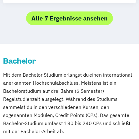
Eventmanagement
Business Management:
Alle 7 Ergebnisse ansehen
Tourismusmanagement
Hotelmanagement und Eventmanagement
Industrial Management: Management und
Bachelor
Marketing in Event – Sport – Gesundheit
Mit dem Bachelor Studium erlangst du einen international
anerkannten Hochschulabschluss. Meistens ist ein
Bachelorstudium auf drei Jahre (6 Semester)
Regelstudienzeit ausgelegt. Während des Studiums
sammelst du in den verschiedenen Kursen, den
sogenannten Modulen, Credit Points (CPs). Das gesamte
Bachelor-Studium umfasst 180 bis 240 CPs und schließt
mit der Bachelor-Arbeit ab.