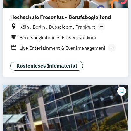
Hochschule Fresenius - Berufsbegleitend
Köln
Berlin
Düsseldorf
Frankfurt
Hamburg
Idstein
München
Wiesbaden
Berufsbegleitendes Präsenzstudium
Online-Campus
Osnabrück
Oldenburg
Live Entertainment & Eventmanagement
Hannover
Dortmund
Erfurt
Stuttgart
Tourismus-
Hotel- und Eventmanagement
Braunschweig
Kostenloses Infomaterial