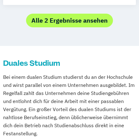
Eventmanagement
Augsburg
Bielefeld
Braunschweig
Dresden
Duisburg
Karlsruhe
Köln
Alle 2 Ergebnisse ansehen
Mainz
Münster
Stuttgart
Aachen
deutschlandweit
Bonn
Duales Studium
Bei einem dualen Studium studierst du an der Hochschule
und wirst parallel von einem Unternehmen ausgebildet. Im
Regelfall zahlt das Unternehmen deine Studiengebühren
und entlohnt dich für deine Arbeit mit einer passablen
Vergütung. Ein großer Vorteil des dualen Studiums ist der
nahtlose Berufseinstieg, denn üblicherweise übernimmt
dich dein Betrieb nach Studienabschluss direkt in eine
Festanstellung.