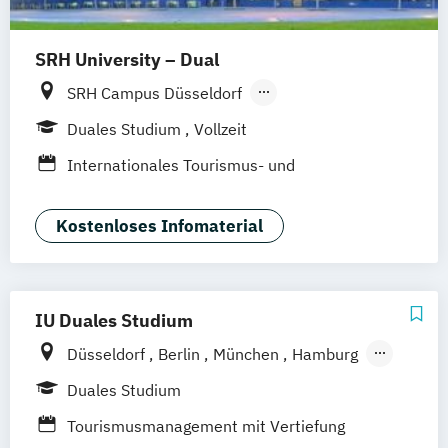
SRH University – Dual
SRH Campus Düsseldorf
SRH Campus Dresden
Duales Studium
Vollzeit
SRH Campus Berlin
Internationales Tourismus- und
SRH Campus Hamburg
Eventmanagement
SRH Campus Heidelberg
Kostenloses Infomaterial
SRH Campus München
SRH Campus Köln
SRH Campus Bremen
SRH Campus Leipzig
SRH Campus Hamm
SRH Campus Bonn
IU Duales Studium
SRH Campus Karlsruhe
Düsseldorf
Berlin
München
Hamburg
SRH Campus Stuttgart
Frankfurt am Main
Bremen
Erfurt
Duales Studium
SRH Campus Fürth
SRH Campus Gera
Nürnberg
Hannover
Dortmund
Tourismusmanagement mit Vertiefung
Mannheim
Leipzig
Online-Campus