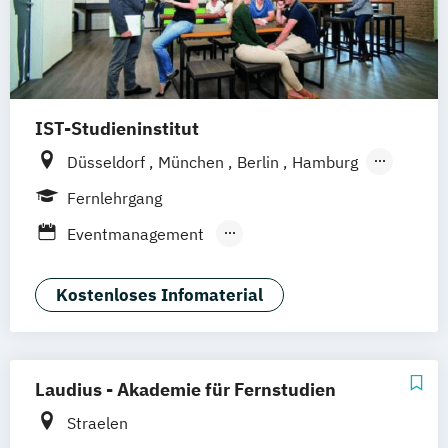
IST-Studieninstitut
Düsseldorf
München
Berlin
Hamburg
Weil am Rhein
Fernlehrgang
Eventmanagement
Geprüfte:r Veranstaltungsfachwirt:in (IHK)
Kostenloses Infomaterial
Hybride und digitale Events
Wedding Planner
Laudius - Akademie für Fernstudien
Straelen