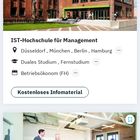
IST-Hochschule für Management
Düsseldorf
München
Berlin
Hamburg
Weil am Rhein
Frankfurt am Main
Essen
Duales Studium
Fernstudium
Stuttgart
Jena
Innsbruck
Linz
Fernlehrgang
Betriebsökonom (FH)
Festivalmanagement
Kommunikation & Eventmanagement
Kostenloses Infomaterial
(Fernstudium)
Kommunikation & Eventmanagement
(duales Studium)
Kommunikation & Medienmanagement
Kommunikation & Medienmanagement